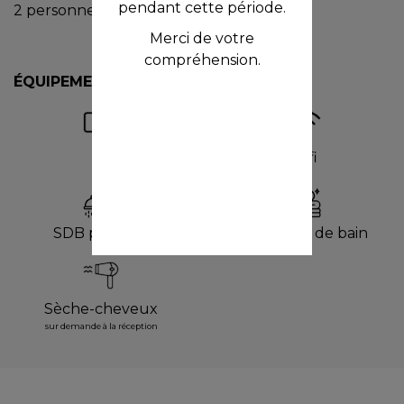
pendant cette période.
2 personnes
Merci de votre
compréhension.
ÉQUIPEMENTS
TV
Wifi
SDB privative
Serviettes de bain
Sèche-cheveux
sur demande à la réception