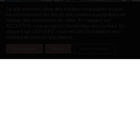
Ce site internet utilise des cookies nécessaires au bon
fonctionnement du site et des cookies susceptibles de
réaliser des statistiques de visite. En cliquant sur
ACCEPTER, vous acceptez l'ensemble des cookies. En
cliquant sur REFUSER, vous refusez l'installation des
cookies de mesure d'audience.
Tout accepter
Refuser
Gérer mes choix
N'attendez plus
RÉSERVER MAINTENANT
Adresse & contact